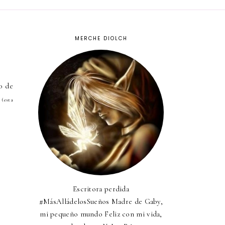
MERCHE DIOLCH
o de
o
(esta
Escritora perdida
#MásAlládelosSueños Madre de Gaby,
mi pequeño mundo Feliz con mi vida,