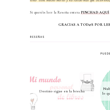
lento tiene mucho merito y ha salido mas que victoriosa[
Si queréis leer la Reseña entera
PINCHAD AQUÍ
GRACIAS A TOD@S POR LEER
RESEÑAS
PUEDE
Nub
Destino sigue en la brecha
lo q