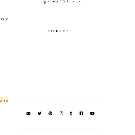
algo loca #YoLeoRA
as y
SEGUIDORES
 a su