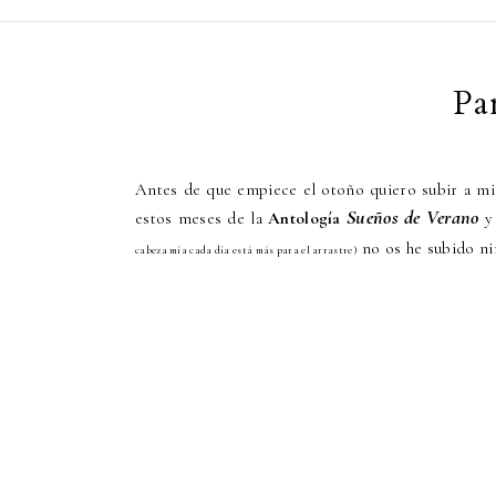
Pa
Antes de que empiece el otoño quiero subir a mi
Sueños de Verano
estos meses de la
Antología
y 
no os he subido ni
cabeza mía cada día está más para el arrastre)