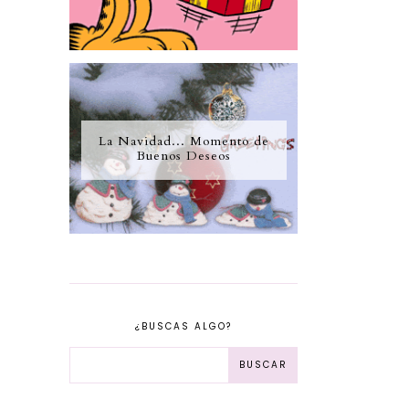
La Navidad... Momento de
Buenos Deseos
¿BUSCAS ALGO?