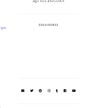
algo loca #YoLeoRA
SEGUIDORES
sigue