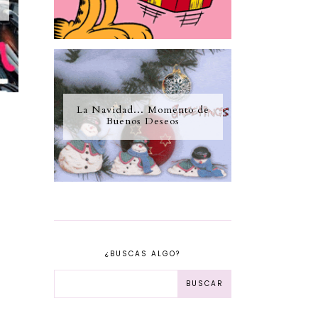
La Navidad... Momento de
Buenos Deseos
¿BUSCAS ALGO?