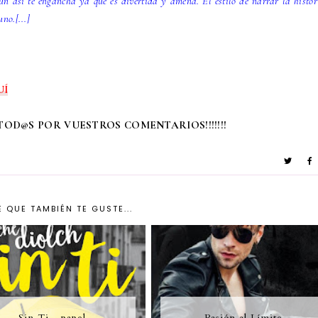
aún así te engancha ya que es divertida y amena. El estilo de narrar la histor
no.[...]
UÍ
TOD@S POR VUESTROS COMENTARIOS!!!!!!!
 QUE TAMBIÉN TE GUSTE...
Sin Ti - papel
Pasión al Límite