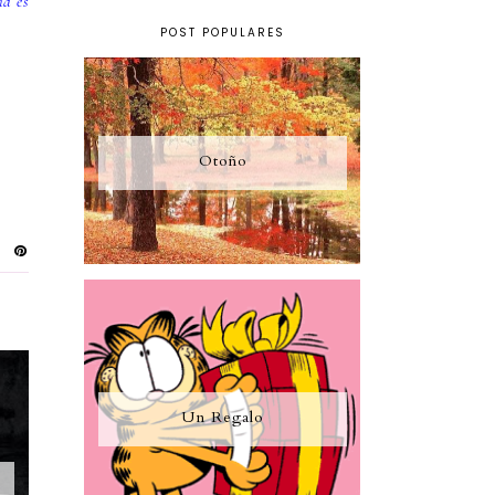
ia es
POST POPULARES
Otoño
Un Regalo