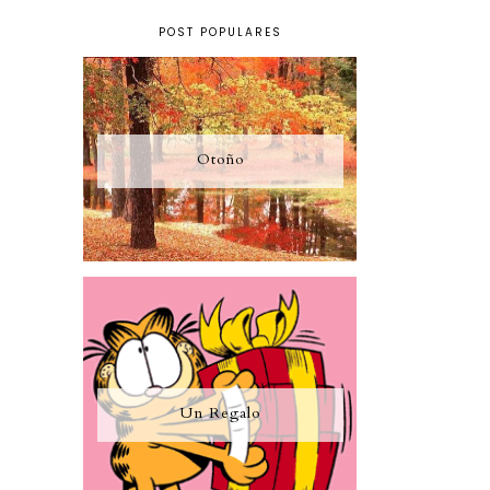
POST POPULARES
Otoño
Un Regalo