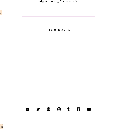
algo loca #YoLeoRA
ia
SEGUIDORES
el