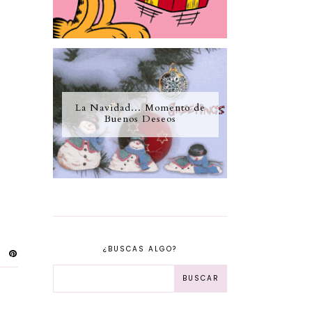
La Navidad... Momento de
Buenos Deseos
¿BUSCAS ALGO?