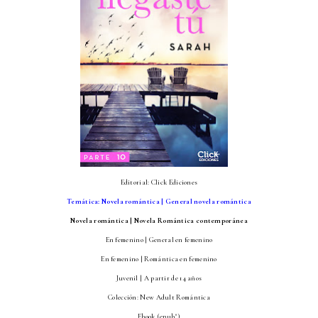
Editorial: Click Ediciones
Temática:
Novela romántica | General novela romántica
Novela romántica | Novela Romántica contemporánea
En femenino
| General en femenino
En femenino | Romántica en femenino
Juvenil | A partir de 14 años
Colección: New Adult Romántica
Ebook (epub")