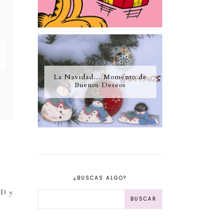
La Navidad... Momento de
Buenos Deseos
¿BUSCAS ALGO?
DD y