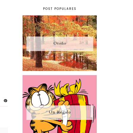
POST POPULARES
Otoño
Un Regalo