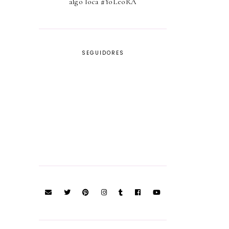
algo loca #YoLeoRA
SEGUIDORES