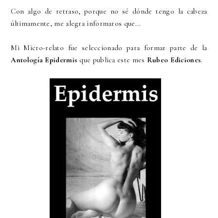
Con algo de retraso, porque no sé dónde tengo la cabeza
últimamente, me alegra informaros que...
Mi Micro-relato fue seleccionado para formar parte de la
Antología Epidermis
que publica este mes
Rubeo Ediciones
.