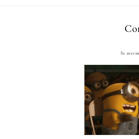
Con
Se aveci