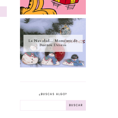
S
La Navidad... Momento de
Buenos Deseos
¿BUSCAS ALGO?