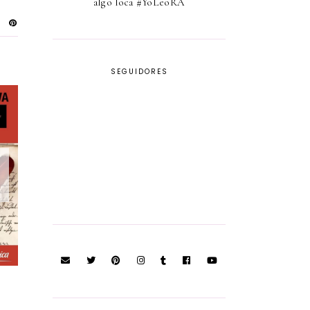
algo loca #YoLeoRA
SEGUIDORES